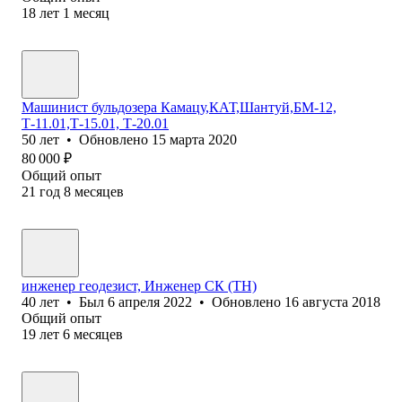
18
лет
1
месяц
Машинист бульдозера Камацу,КАТ,Шантуй,БМ-12,
Т-11.01,Т-15.01, Т-20.01
50
лет
•
Обновлено
15 марта 2020
80 000
₽
Общий опыт
21
год
8
месяцев
инженер геодезист, Инженер СК (ТН)
40
лет
•
Был
6 апреля 2022
•
Обновлено
16 августа 2018
Общий опыт
19
лет
6
месяцев