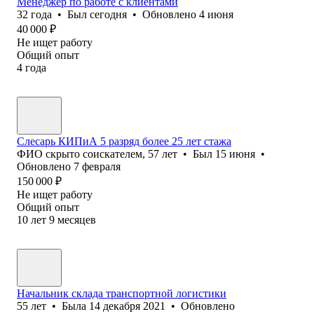
Менеджер по работе с клиентами
32
года
•
Был
сегодня
•
Обновлено
4 июня
40 000
₽
Не ищет работу
Общий опыт
4
года
Слесарь КИПиА 5 разряд более 25 лет стажа
ФИО скрыто соискателем
,
57
лет
•
Был
15 июня
•
Обновлено
7 февраля
150 000
₽
Не ищет работу
Общий опыт
10
лет
9
месяцев
Начальник склада транспортной логистики
55
лет
•
Была
14 декабря 2021
•
Обновлено