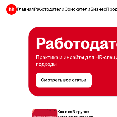
Главная
Работодатели
Соискатели
Бизнес
Прод
Работодат
Практика и инсайты для HR-спец
подходы
Смотреть все статьи
Как в «эВ-групп»