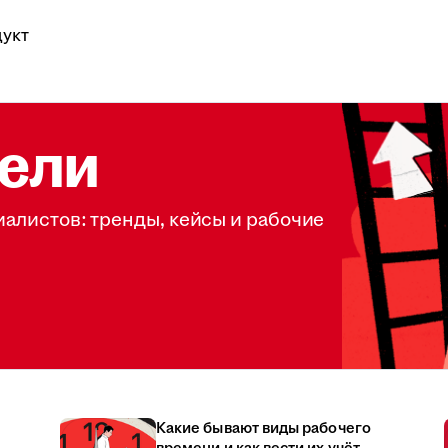
укт
ели
иалистов: тренды, кейсы и рабочие
Какие бывают виды рабочего