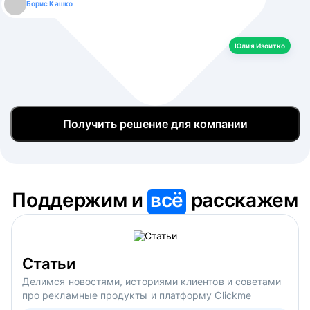
Борис Кашко
Юлия Изоитко
Александр Кулагин
Даниил Макаров
Екатерина Лазаренко
Юлия Изоитко
Получить решение для компании
Поддержим и
всё
расскажем
Статьи
Делимся новостями, историями клиентов и советами
про рекламные продукты и платформу Clickme