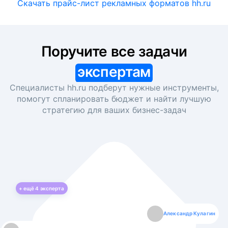
Скачать прайс-лист рекламных форматов hh.ru
Поручите все задачи
экспертам
Специалисты hh.ru подберут нужные инструменты,
помогут спланировать бюджет и найти лучшую
стратегию для ваших
бизнес-задач
+ ещё
4
эксперта
Екатерина Лазаренко
Александр Кулагин
Даниил Макаров
Борис Кашко
Юлия Изоитко