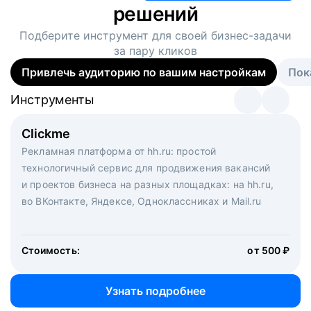
решений
Подберите инструмент для своей
бизнес-задачи
за пару кликов
Привлечь аудиторию по вашим настройкам
Пок
Инструменты
Инструменты
Инструменты
Виртуальный рекрутер
Clickme
Вакансия дня
Массовый подбор под ключ. Решите, сколько
Рекламная платформа от hh.ru: простой
Рекламный формат для вакансий на главной странице
кандидатов и когда вам нужно, и за дело возьмутся
технологичный сервис для продвижения вакансий
hh.ru. Увеличивает количество откликов
маркетологи, рекрутеры и проектные менеджеры
и проектов бизнеса на разных площадках: на hh.ru,
hh.ru с целым набором digital-инструментов
во ВКонтакте, Яндексе, Одноклассниках и Mail.ru
Стоимость:
от 200 000 ₽
Узнать подробнее
Стоимость:
от 500 ₽
Узнать подробнее
Узнать подробнее